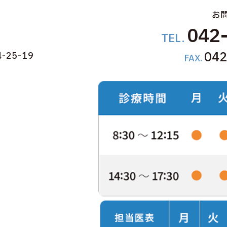
お
042
TEL.
042
25-19
FAX.